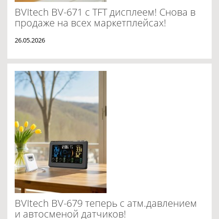
BVItech BV-671 c TFT дисплеем! Снова в
продаже на всех маркетплейсах!
26.05.2026
BVItech BV-679 теперь с атм.давлением
и автосменой датчиков!