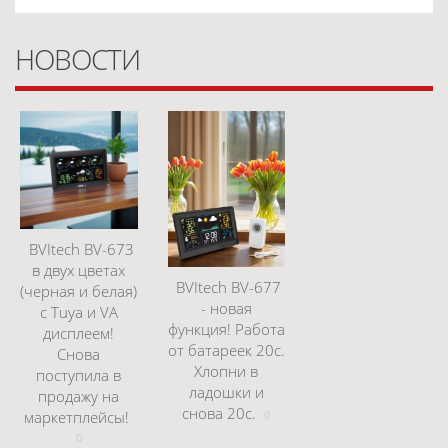
НОВОСТИ
BVItech BV-673
в двух цветах
BVItech BV-677
(черная и белая)
- новая
с Tuya и VA
функция! Работа
дисплеем!
от батареек 20с.
Снова
Хлопни в
поступила в
ладошки и
продажу на
снова 20с.
маркетплейсы!
0
0