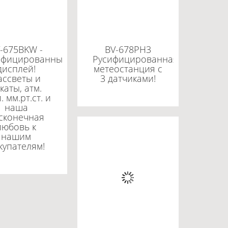
-675BKW -
BV-678PH3
ифицированный
Русифицированная
дисплей!
метеостанция с
ассветы и
3 датчиками!
каты, атм.
. мм.рт.ст. и
наша
сконечная
любовь к
нашим
купателям!