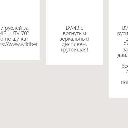
97 рублей за
BV-43 c
BV
IEL UTV-70?
вогнутым
рус
то не шутка?
зеркальным
ps://www.wildberries.ru/catalog/190450537/detail.aspx
дисплеем,
Р
крутейшая!
за
давл
бе
по