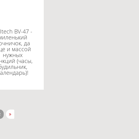
Itech BV-47 -
миленький
очничок, да
ще и массой
нужных
нкций (часы,
будильник,
календарь)!
2