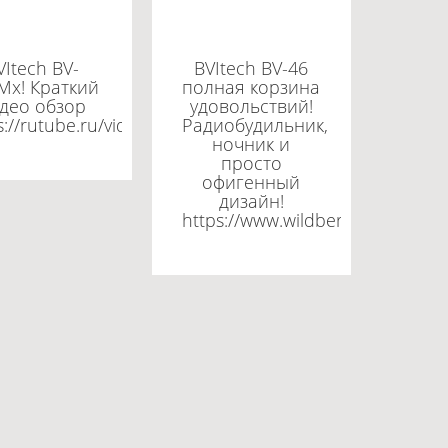
VItech BV-
BVItech BV-46
Mx! Краткий
полная корзина
део обзор
удовольствий!
3987476919a125acd9b157abc027/
s://rutube.ru/video/edc63987476919a125acd9b157abc
Радиобудильник,
ночник и
просто
офигенный
дизайн!
https://www.wildberries.ru/catal