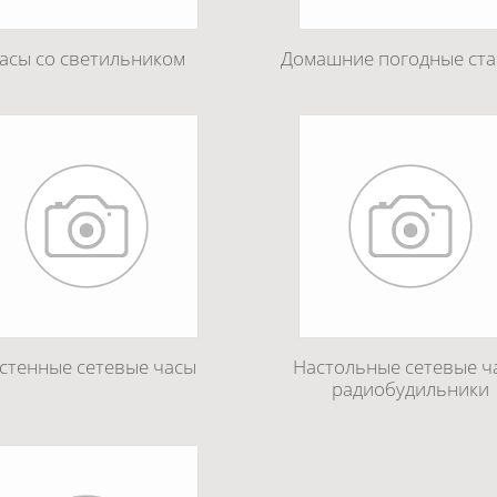
асы со светильником
Домашние погодные ст
стенные сетевые часы
Настольные сетевые ч
радиобудильники