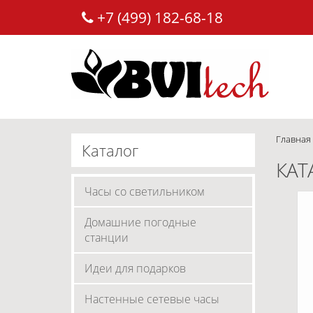
+7 (499) 182-68-18
Главная
Каталог
КАТ
Часы со светильником
Домашние погодные
станции
Идеи для подарков
Настенные сетевые часы