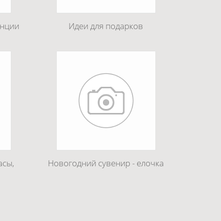
анции
Идеи для подарков
асы,
Новогодний сувенир - елочка