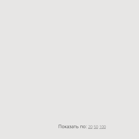
Показать по:
20
50
100