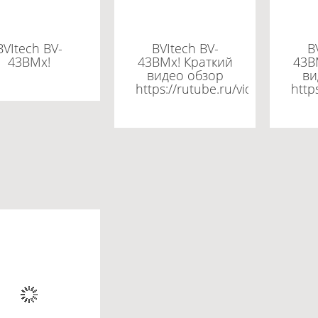
BVItech BV-
BVItech BV-
B
43BMx!
43BMx! Краткий
43B
видео обзор
ви
https://rutube.ru/video/edc6
http