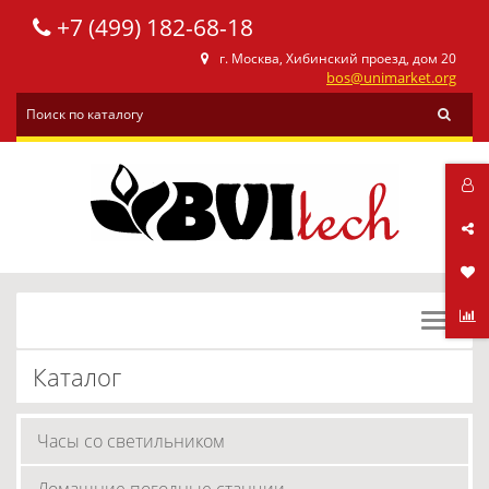
+7 (499) 182-68-18
г. Москва, Хибинский проезд, дом 20
bos@unimarket.org
Toggle
navigat
Каталог
Часы со светильником